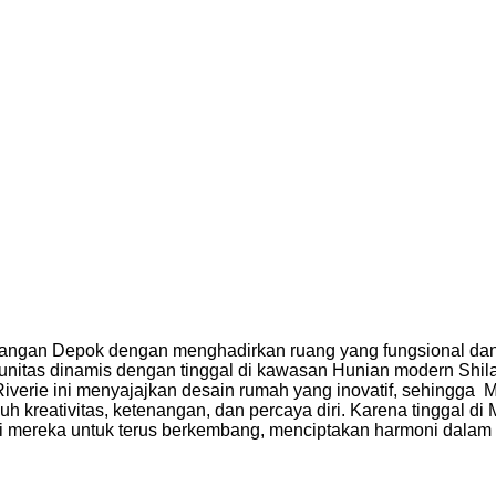
wangan Depok dengan menghadirkan ruang yang fungsional dan 
munitas dinamis dengan tinggal di kawasan Hunian modern Sh
Riverie ini menyajajkan desain rumah yang inovatif, sehingg
eativitas, ketenangan, dan percaya diri. Karena tinggal di 
gi mereka untuk terus berkembang, menciptakan harmoni dalam