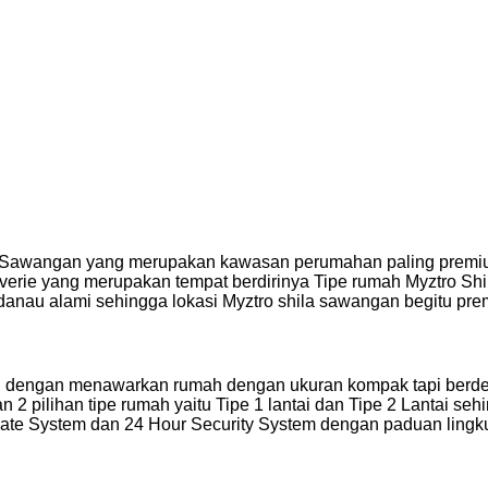
hila Sawangan yang merupakan kawasan perumahan paling premiu
Riverie yang merupakan tempat berdirinya Tipe rumah Myztro 
 danau alami sehingga lokasi Myztro shila sawangan begitu prem
ngan dengan menawarkan rumah dengan ukuran kompak tapi berd
 pilihan tipe rumah yaitu Tipe 1 lantai dan Tipe 2 Lantai se
ate System dan 24 Hour Security System dengan paduan lingku