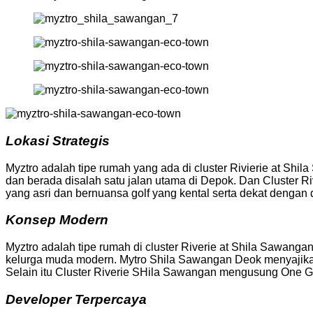
Lokasi Strategis
Myztro adalah tipe rumah yang ada di cluster Rivierie at S
dan berada disalah satu jalan utama di Depok. Dan Cluster 
yang asri dan bernuansa golf yang kental serta dekat dengan
Konsep Modern
Myztro adalah tipe rumah di cluster Riverie at Shila Sawa
kelurga muda modern. Mytro Shila Sawangan Deok menyajikan 2
Selain itu Cluster Riverie SHila Sawangan mengusung One G
Developer Terpercaya