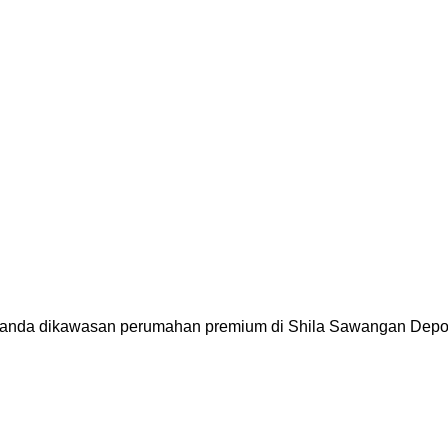
ika anda dikawasan perumahan premium di Shila Sawangan Depo