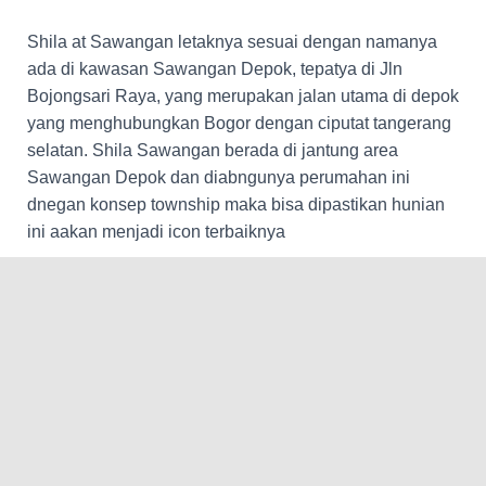
Shila at Sawangan letaknya sesuai dengan namanya
ada di kawasan Sawangan Depok, tepatya di Jln
Bojongsari Raya, yang merupakan jalan utama di depok
yang menghubungkan Bogor dengan ciputat tangerang
selatan. Shila Sawangan berada di jantung area
Sawangan Depok dan diabngunya perumahan ini
dnegan konsep township maka bisa dipastikan hunian
ini aakan menjadi icon terbaiknya
Lokasi Shila Sawangan tidak jah dari Jakarta selatan
dan denagn diabngunya akses toll membuat Shila
semakn mudah diajngkau dari Jakarat dan anda
penghuni juga bisa menikmati kemudahn akses itu yang
menjadi penunjang aktifiatas sehari-hari penghuni Shila
Sawangan depok.