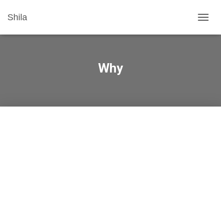
Shila
T
O
G
G
L
Why
E
N
A
V
I
G
A
T
I
O
N