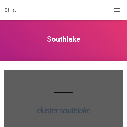
Shila
T
O
G
G
L
Southlake
E
N
A
V
I
G
A
T
I
O
N
cluster southlake