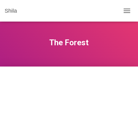
Shila
T
O
G
G
L
The Forest
E
N
A
V
I
G
A
T
I
O
N